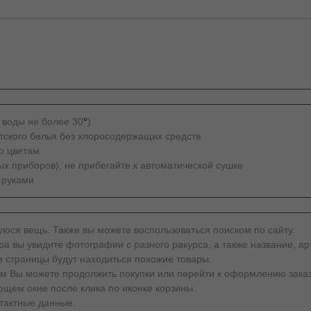
 воды не более 30
°
)
тского белья без хлоросодержащих средств
о цветам
х приборов), не прибегайте к автоматической сушке
 руками
юся вещь. Также вы можете воспользоваться поиском по сайту.
а вы увидите фотографии с разного ракурса, а также название, арт
и страницы будут находиться похожие товары.
тем Вы можете продолжить покупки или перейти к оформлению заказ
щем окне после клика по иконке корзины.
тактные данные.