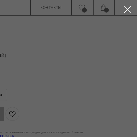
КОНТАКТЫ
0
0
ЫЙ)
р.
х швов комплект подходит для сна и ежедневной носки.
ITE SILK