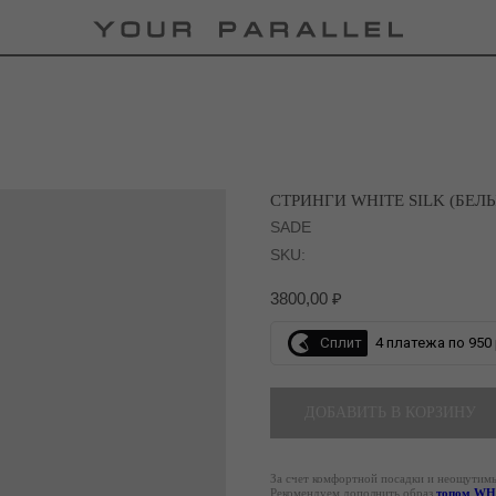
СТРИНГИ WHITE SILK (БЕЛ
SADE
SKU:
3800,00
₽
Сплит
4 платежа по 950 
ДОБАВИТЬ В КОРЗИНУ
За счет комфортной посадки и неощутимы
Рекомендуем дополнить образ
топом WH