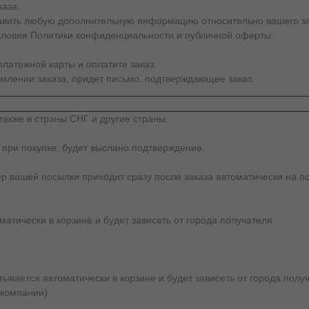
каза.
тавить любую дополнительную информацию относительно вашего за
словия Политики конфиденциальности и публичной оферты.
латежной карты и оплатите заказ.
млении заказа, придет письмо, подтверждающее заказ.
также в страны СНГ и другие страны.
 при покупке, будет выслано подтверждение.
ер вашей посылки приходит сразу после заказа автоматически на по
атически в корзине и будет зависеть от города получателя
вается автоматически в корзине и будет зависеть от города получ
 компании)