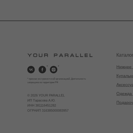
Катало
Нижнее 
*
*
Купальн
* признан экстремистской организацией. Деятельность
запрещена на территории РФ
Аксессу
Одежда 
©
2026 YOUR PARALLEL
ИП Тарасова А.Ю.
Подароч
ИНН 381116451282
ОГРНИП 316385000083957