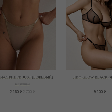
И-СТРИНГИ JUST (БЕЖЕВЫЙ)
ЛИФ GLOW BLACK (
все размеры
2 160
₽
2 700
₽
9 100
₽