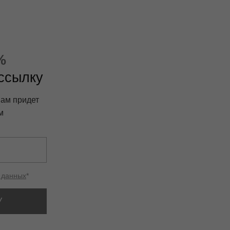
%
ассылку
вам придет
м
 данных
*
У