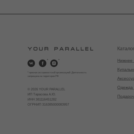
Катало
Нижнее 
*
*
Купальн
* признан экстремистской организацией. Деятельность
запрещена на территории РФ
Аксессу
Одежда 
©
2026 YOUR PARALLEL
ИП Тарасова А.Ю.
Подароч
ИНН 381116451282
ОГРНИП 316385000083957