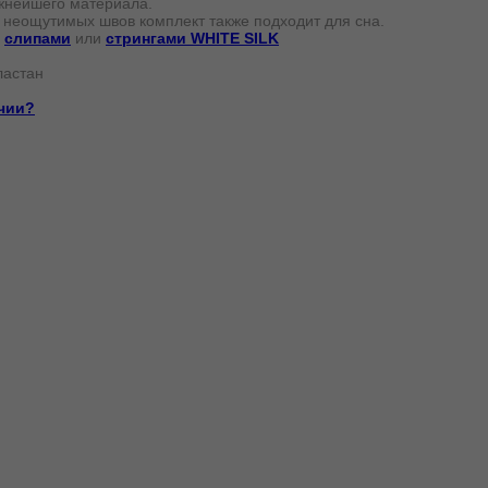
ежнейшего материала.
 неощутимых швов комплект также подходит для сна.
з
слипами
или
стрингами WHITE SILK
ластан
ичии?