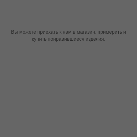
Вы можете приехать к нам в магазин, примерить и
купить понравившиеся изделия.
Санкт-Петербург, Малый проспект
П.С., 47
Каждый день, с 12:00 до 21:00