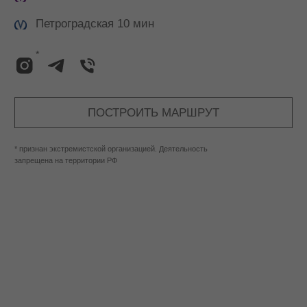
Москва, ODMO SPACE
Большой Трёхсвятительский 2/1 стр 1, 2 этаж
(вход со стороны Малого Трёхсвятительского
переулка, 2/1)
Каждый день, с 11:00 до 21:00
+7 (905) 225 47-76
+7 (999) 685 94-40
Китай-город 10 мин
Чкаловская 10 мин