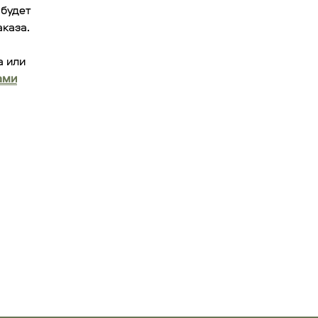
 будет
аказа.
а или
ами