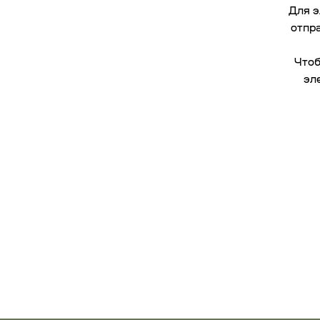
Для э
отпра
Чтоб
эл