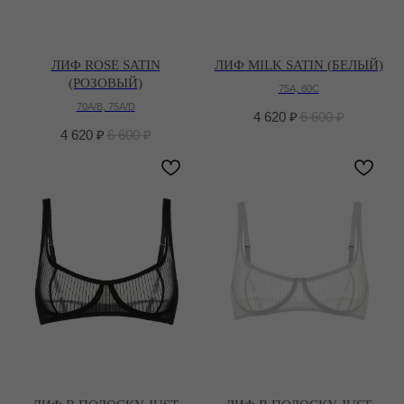
ЛИФ ROSE SATIN
ЛИФ MILK SATIN (БЕЛЫЙ)
(РОЗОВЫЙ)
75A, 80C
70A/B, 75A/D
4 620
₽
6 600
₽
4 620
₽
6 600
₽