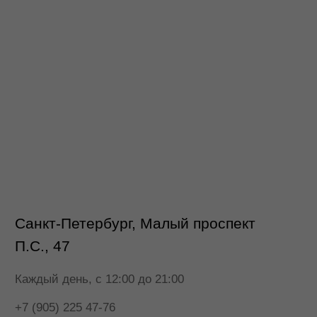
Санкт-Петербург, Малый проспект
П.С., 47
Каждый день, с 12:00 до 21:00
+7 (905) 225 47-76
+7 (999) 685 94-40
Чкаловская 6 мин
Петроградская 10 мин
*
ПОСТРОИТЬ МАРШРУТ
* признан экстремистской организацией. Деятельность
запрещена на территории РФ