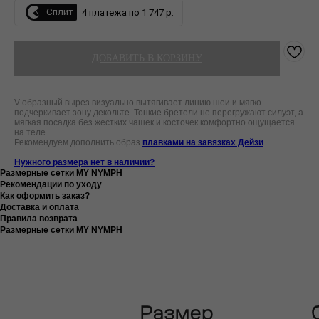
Сплит
4 платежа по 1 747 р.
ДОБАВИТЬ В КОРЗИНУ
V-образный вырез визуально вытягивает линию шеи и мягко
подчеркивает зону декольте. Тонкие бретели не перегружают силуэт, а
мягкая посадка без жестких чашек и косточек комфортно ощущается
на теле.
Рекомендуем дополнить образ
плавками на завязках Дейзи
Нужного размера нет в наличии?
Размерные сетки MY NYMPH
Рекомендации по уходу
Как оформить заказ?
Доставка и оплата
Правила возврата
Размерные сетки MY NYMPH