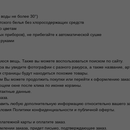
 воды не более 30
°
)
тского белья без хлоросодержащих средств
о цветам
х приборов), не прибегайте к автоматической сушке
 руками
юся вещь. Также вы можете воспользоваться поиском по сайту.
а вы увидите фотографии с разного ракурса, а также название, арт
и страницы будут находиться похожие товары.
тем Вы можете продолжить покупки или перейти к оформлению заказ
щем окне после клика по иконке корзины.
тактные данные.
каза.
тавить любую дополнительную информацию относительно вашего за
словия Политики конфиденциальности и публичной оферты.
латежной карты и оплатите заказ.
млении заказа, придет письмо, подтверждающее заказ.