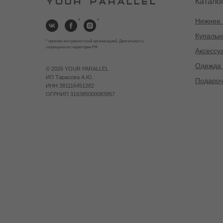
Катало
Нижнее 
*
*
Купальн
* признан экстремистской организацией. Деятельность
запрещена на территории РФ
Аксессу
Одежда 
©
2026 YOUR PARALLEL
ИП Тарасова А.Ю.
Подароч
ИНН 381116451282
ОГРНИП 316385000083957