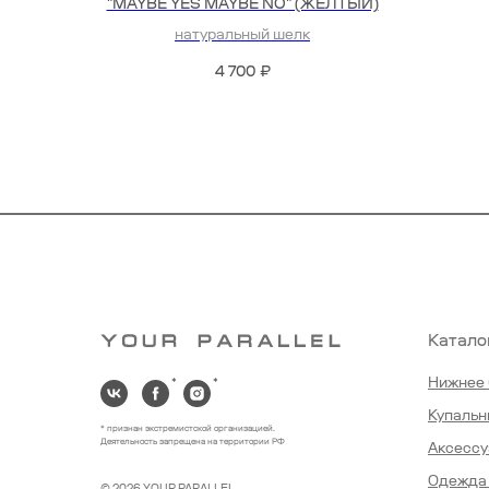
"MAYBE YES MAYBE NO" (ЖЕЛТЫЙ)
натуральный шелк
4 700
₽
Катало
Нижнее 
*
*
Купальн
* признан экстремистской организацией.
Деятельность запрещена на территории РФ
Аксесс
Одежда 
©
2026 YOUR PARALLEL