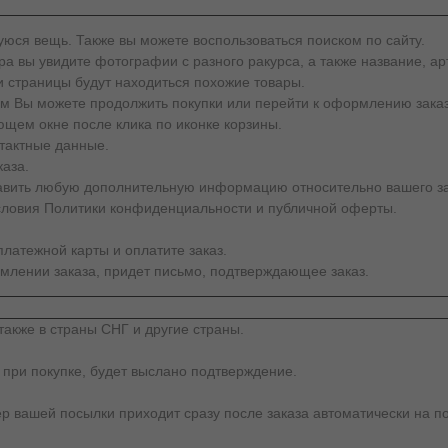
юся вещь. Также вы можете воспользоваться поиском по сайту.
а вы увидите фотографии с разного ракурса, а также название, арт
и страницы будут находиться похожие товары.
тем Вы можете продолжить покупки или перейти к оформлению заказ
щем окне после клика по иконке корзины.
тактные данные.
каза.
тавить любую дополнительную информацию относительно вашего за
словия Политики конфиденциальности и публичной оферты.
латежной карты и оплатите заказ.
млении заказа, придет письмо, подтверждающее заказ.
также в страны СНГ и другие страны.
 при покупке, будет выслано подтверждение.
ер вашей посылки приходит сразу после заказа автоматически на по