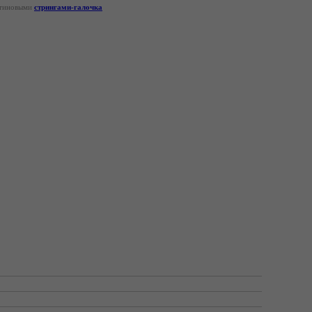
атиновыми
стрингами-галочка