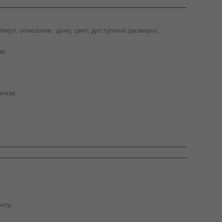
икул, описание, цену, цвет, доступные размеры,
а.
каза.
чту.