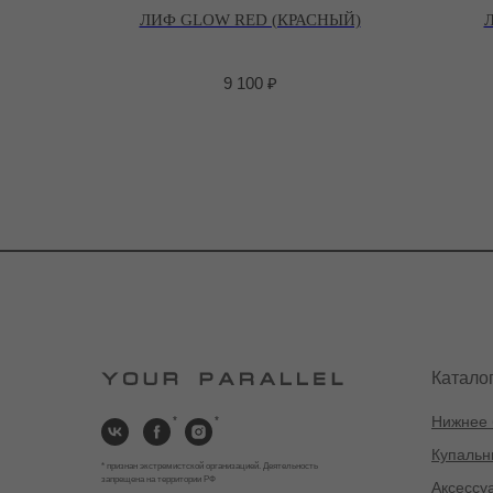
ЛИФ GLOW RED (КРАСНЫЙ)
9 100
₽
Катало
Нижнее 
*
*
Купальн
* признан экстремистской организацией. Деятельность
запрещена на территории РФ
Аксессу