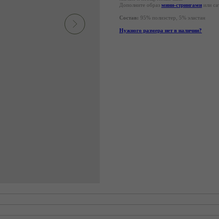
Дополните образ
мини-стрингами
или с
Состав:
95% полиэстер, 5% эластан
Нужного размера нет в наличии?