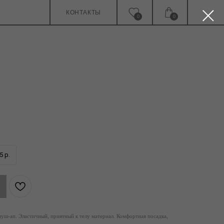
КОНТАКТЫ
0
0
5 р.
пуш-ап. Эластичный, приятный к телу материал. Комфортная посадка,