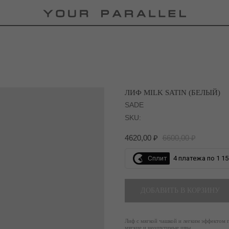
ЛИФ MILK SATIN (БЕЛЫЙ)
SADE
SKU:
4620,00
₽
6600,00
₽
Сплит
4 платежа по 1 15
ДОБАВИТЬ В КОРЗИНУ
Лиф с мягкой чашкой и легким эффектом 
мягкие и неощутимые швы