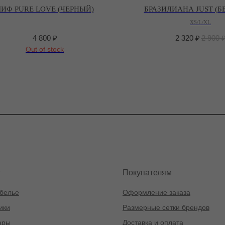
ЛИФ PURE LOVE (ЧЕРНЫЙ)
БРАЗИЛИАНА JUST (
XS/L/XL
4 800
₽
2 320
₽
2 900
Out of stock
г
Покупателям
белье
Оформление заказа
ики
Размерные сетки брендов
ары
Доставка и оплата