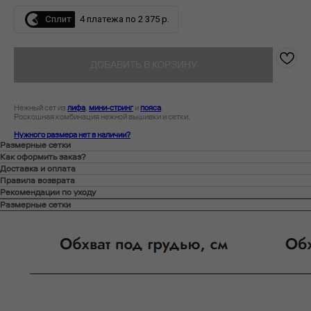
Сплит
4 платежа по 2 375 р.
ДОБАВИТЬ В КОРЗИНУ
Нежный сет из
лифа
,
мини-стринг
и
пояса
.
Роскошная комбинация нежной вышивки и сетки.
Нужного размера нет в наличии?
Размерные сетки
Как оформить заказ?
Доставка и оплата
Правила возврата
Рекомендации по уходу
Размерные сетки