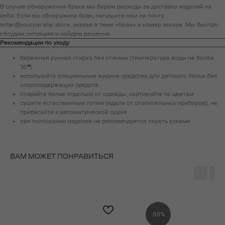
В случае обнаружения брака мы берем расходы за доставку изделий на
себя. Если вы обнаружили брак, напишите нам на почту
letter@yourparallel.store, указав в теме «Брак» и номер заказа. Мы быстро
обсудим ситуацию и найдем решение.
Рекомендации по уходу
бережная ручная стирка без отжима (температура воды не более
30
°
)
используйте специальные жидкие средства для детского белья без
хлоросодержащих средств
стирайте белье отдельно от одежды, сортируйте по цветам
сушите естественным путем (вдали от отопительных приборов), не
прибегайте к автоматической сушке
при полоскании изделия не рекомендуется тереть руками
ВАМ МОЖЕТ ПОНРАВИТЬСЯ
-50%