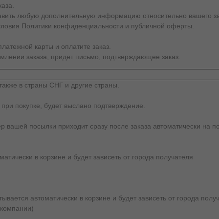
каза.
тавить любую дополнительную информацию относительно вашего за
словия Политики конфиденциальности и публичной оферты.
латежной карты и оплатите заказ.
млении заказа, придет письмо, подтверждающее заказ.
также в страны СНГ и другие страны.
 при покупке, будет выслано подтверждение.
ер вашей посылки приходит сразу после заказа автоматически на по
атически в корзине и будет зависеть от города получателя
вается автоматически в корзине и будет зависеть от города получ
 компании)