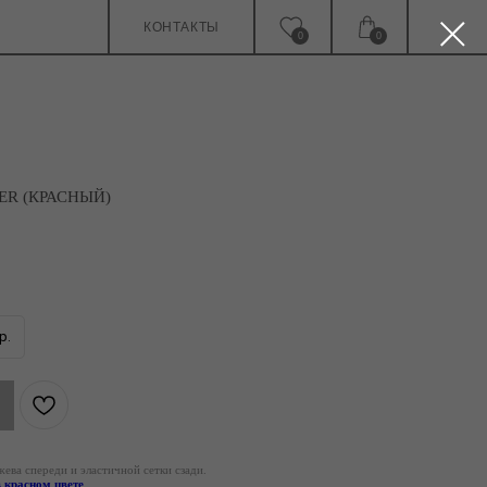
КОНТАКТЫ
0
0
R (КРАСНЫЙ)
р.
ева спереди и эластичной сетки сзади.
в красном цвете