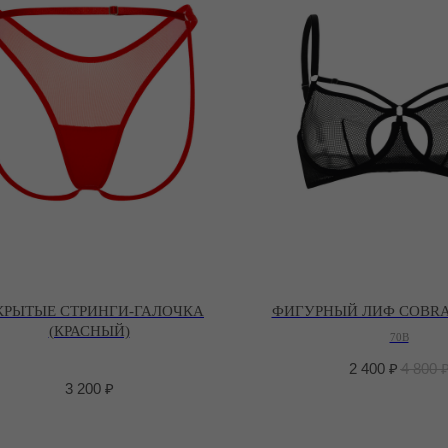
КРЫТЫЕ СТРИНГИ-ГАЛОЧКА
ФИГУРНЫЙ ЛИФ COBRA
(КРАСНЫЙ)
70B
2 400
₽
4 800
3 200
₽