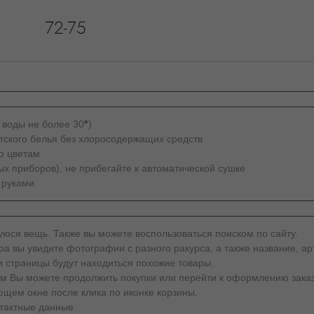
 воды не более 30
°
)
тского белья без хлоросодержащих средств
о цветам
х приборов), не прибегайте к автоматической сушке
 руками
юся вещь. Также вы можете воспользоваться поиском по сайту.
а вы увидите фотографии с разного ракурса, а также название, арт
и страницы будут находиться похожие товары.
тем Вы можете продолжить покупки или перейти к оформлению заказ
щем окне после клика по иконке корзины.
тактные данные.