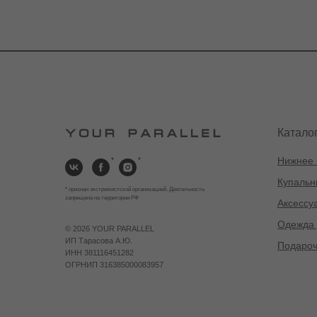
Катало
Нижнее 
*
*
Купальн
* признан экстремистской организацией. Деятельность
запрещена на территории РФ
Аксессу
Одежда 
©
2026 YOUR PARALLEL
ИП Тарасова А.Ю.
Подароч
ИНН 381116451282
ОГРНИП 316385000083957