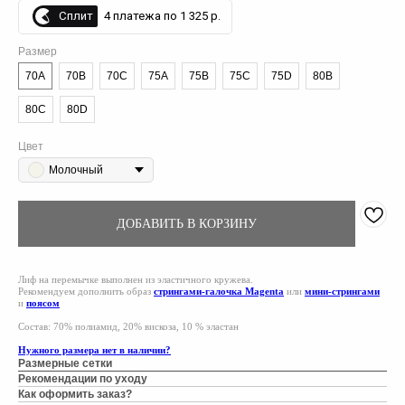
Сплит
4 платежа по 1 325 р.
Размер
70A
70B
70C
75A
75B
75C
75D
80B
80C
80D
Цвет
Молочный
ДОБАВИТЬ В КОРЗИНУ
Лиф на перемычке выполнен из эластичного кружева.
Рекомендуем дополнить образ
стрингами-галочка Magenta
или
мини-стрингами
и
поясом
Состав: 70% полиамид, 20% вискоза, 10 % эластан
Нужного размера нет в наличии?
Размерные сетки
Рекомендации по уходу
Как оформить заказ?