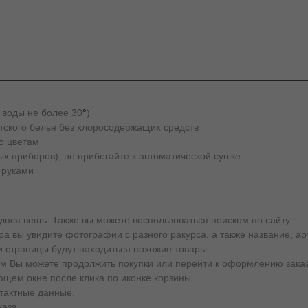
 воды не более 30
°
)
тского белья без хлоросодержащих средств
о цветам
х приборов), не прибегайте к автоматической сушке
 руками
юся вещь. Также вы можете воспользоваться поиском по сайту.
а вы увидите фотографии с разного ракурса, а также название, арт
и страницы будут находиться похожие товары.
тем Вы можете продолжить покупки или перейти к оформлению заказ
щем окне после клика по иконке корзины.
тактные данные.
каза.