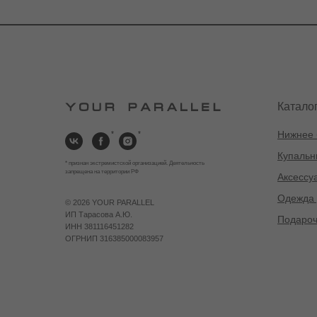
Катало
Нижнее 
*
*
Купальн
* признан экстремистской организацией. Деятельность
запрещена на территории РФ
Аксессу
Одежда 
©
2026 YOUR PARALLEL
ИП Тарасова А.Ю.
Подароч
ИНН 381116451282
ОГРНИП 316385000083957