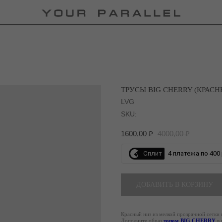
ТРУСЫ BIG CHERRY (КРАСН
LVG
SKU:
1600,00
₽
4000,00
₽
Сплит
4 платежа по 400 
ДОБАВИТЬ В КОРЗИНУ
Красный низ из мелкой прозрачной сетки 
Дополните образ
топом BIG CHERRY
в 