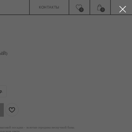
КОНТАКТЫ
0
0
ЫЙ)
р.
высокой посадки - золотая середина нескучной базы.
красном цвете