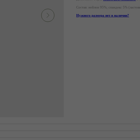
Состав: нейлон 95%; спандекс 5% (ластов
Нужного размера нет в наличии?