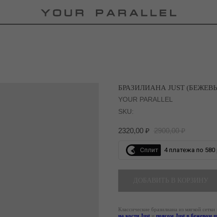
БРАЗИЛИАНА JUST (БЕЖЕВ
YOUR PARALLEL
SKU:
2320,00
₽
2900,00
₽
Сплит
4 платежа по 580 
ДОБАВИТЬ В КОРЗИНУ
Классические бразилиана из мягкой сетки
на кости Just
и
поясом Just в бежевом ц