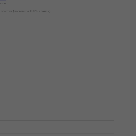
ниях.
 эластан
(ластовица 100% хлопок)