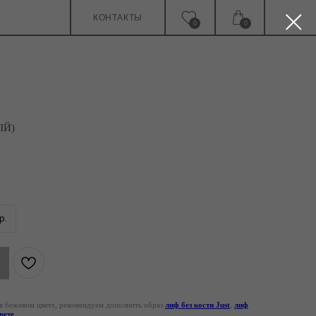
КОНТАКТЫ
0
0
ЫЙ)
р.
 в бежевом цвете, рекомендуем дополнить образ
лиф без кости Just
,
лиф
вете