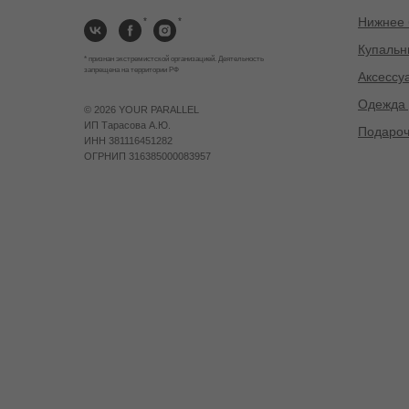
Нижнее 
*
*
Купальн
* признан экстремистской организацией. Деятельность
запрещена на территории РФ
Аксессу
Одежда 
©
2026 YOUR PARALLEL
ИП Тарасова А.Ю.
Подароч
ИНН 381116451282
ОГРНИП 316385000083957