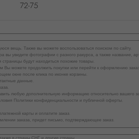
юся вещь. Также вы можете воспользоваться поиском по сайту.
а вы увидите фотографии с разного ракурса, а также название, арт
и страницы будут находиться похожие товары.
тем Вы можете продолжить покупки или перейти к оформлению заказ
щем окне после клика по иконке корзины.
тактные данные.
каза.
тавить любую дополнительную информацию относительно вашего за
словия Политики конфиденциальности и публичной оферты.
латежной карты и оплатите заказ.
млении заказа, придет письмо, подтверждающее заказ.
также в страны СНГ и другие страны.