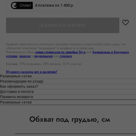
Сплит
4 платежа по 1 400 р.
ДОБАВИТЬ В КОРЗИНУ
Балконет выполнен из статичного кружева спереди и эластичной сетки сзади, что
обеспечит отличную "поддержку" и комфорт в течение дня.
Рекомендуем образ
мини-стрингами из линейки Teya
или
баризилана в бордовом
оттенке
,
поясом
и
подвязками
или
стрепом
Состав:
70% полиамид, 20% вискоза, 10 % эластан
Нужного размера нет в наличии?
Размерные сетки
Рекомендации по уходу
Как оформить заказ?
Доставка и оплата
Правила возврата
Размерные сетки