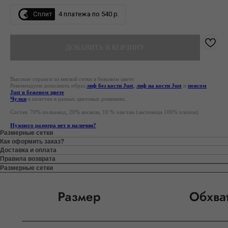
Сплит
4 платежа по 540 р.
ДОБАВИТЬ В КОРЗИНУ
Высокие стринги из мягкой сетки в бежевом цвете
Рекомендуем дополнить образ
лиф без кости Just
,
лиф на кости Just
и
поясом
Just в бежевом цвете
Чулки
в наличии в разных цветовых решениях.
Состав: 70% полиамид, 20% вискоза, 10 % эластан
(ластовица 100% хлопок)
Нужного размера нет в наличии?
Размерные сетки
Как оформить заказ?
Доставка и оплата
Правила возврата
Размерные сетки