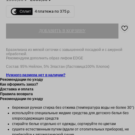
Сплит
4 платежа по 375 р.
ДОБАВИТЬ В КОРЗИНУ
Бразилиана из мягкой сеточки с завышенной посадкой и с ажурной
обработкой.
Рекомендуем дополнить образ лифом EDGE
Состав: 95% Нейлон, 5% Эластан (Ластовица100% Хлопок)
Нужного размера нет в наличии?
Рекомендации по уходу
Как оформить заказ?
Доставка и оплата
Правила возврата
Рекомендации по уходу
бережная ручная стирка без отжима (температура воды не более 30
°
)
используйте специальные жидкие средства для детского белья без
хлоросодержащих средств
стирайте белье отдельно от одежды, сортируйте по цветам
сушите естественным путем (вдали от отопительных приборов), не
прибегайте к автоматической сушке