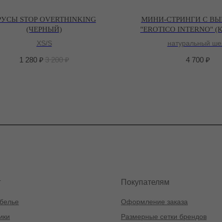
РУСЫ STOP OVERTHINKING
МИНИ-СТРИНГИ С В
(ЧЕРНЫЙ)
"EROTICO INTERNO" (
XS/S
натуральный ше
1 280
₽
3 200
₽
4 700
₽
г
Покупателям
белье
Оформление заказа
ики
Размерные сетки брендов