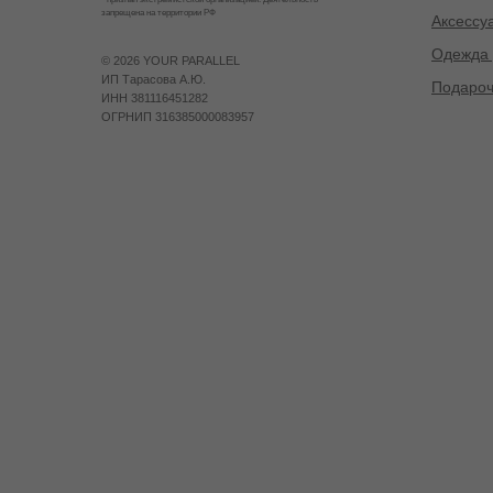
запрещена на территории РФ
Аксессу
Одежда 
©
2026 YOUR PARALLEL
ИП Тарасова А.Ю.
Подароч
ИНН 381116451282
ОГРНИП 316385000083957