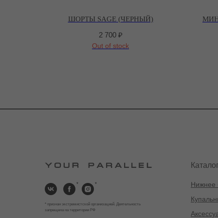
ШОРТЫ SAGE (ЧЕРНЫЙ)
МИН
2 700
₽
Out of stock
Катало
Нижнее 
*
*
Купальн
* признан экстремистской организацией. Деятельность
запрещена на территории РФ
Аксессу