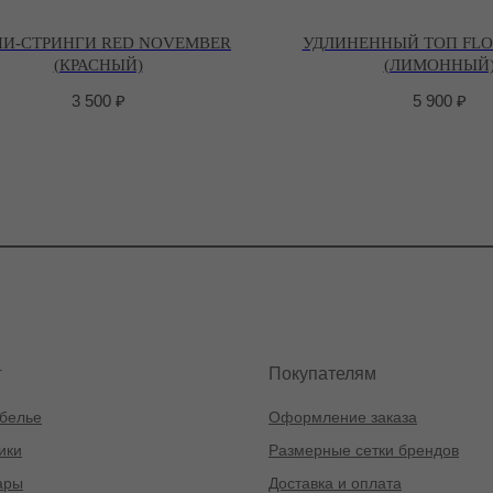
И-СТРИНГИ RED NOVEMBER
УДЛИНЕННЫЙ ТОП FLO
(КРАСНЫЙ)
(ЛИМОННЫЙ
3 500
₽
5 900
₽
г
Покупателям
белье
Оформление заказа
ики
Размерные сетки брендов
ары
Доставка и оплата