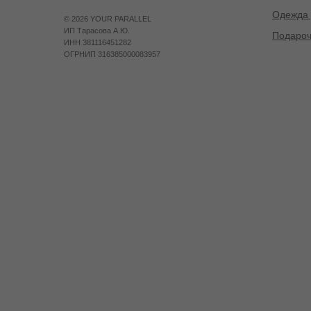
Одежда 
©
2026 YOUR PARALLEL
ИП Тарасова А.Ю.
Подароч
ИНН 381116451282
ОГРНИП 316385000083957