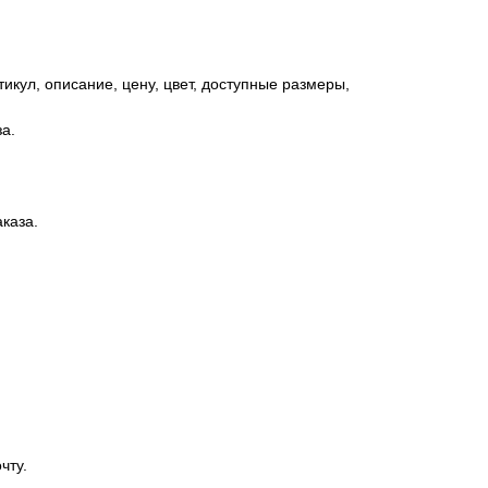
икул, описание, цену, цвет, доступные размеры,
а.
каза.
чту.