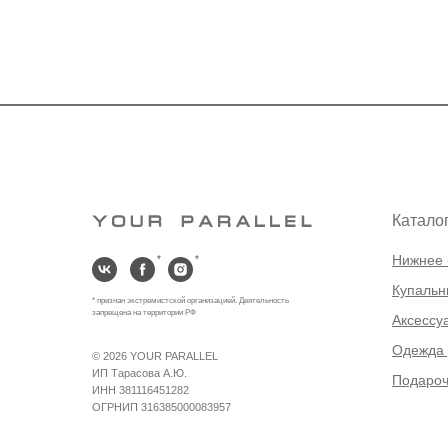
Катало
Нижнее 
*
*
Купальн
* признан экстремистской организацией. Деятельность
запрещена на территории РФ
Аксессу
Одежда 
©
2026 YOUR PARALLEL
ИП Тарасова А.Ю.
Подароч
ИНН 381116451282
ОГРНИП 316385000083957