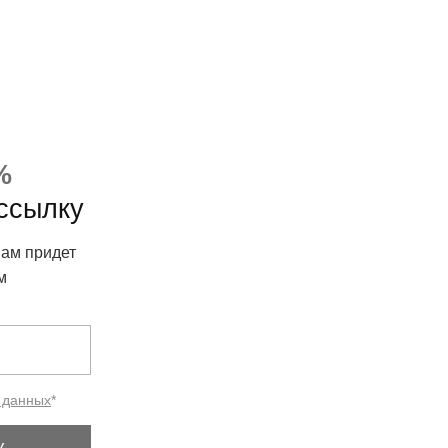
%
ассылку
вам придет
м
 данных
*