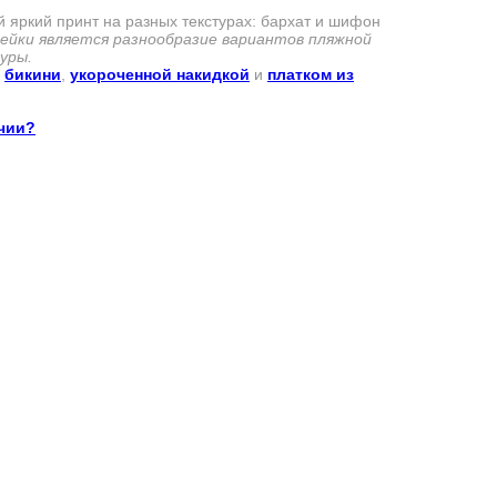
 яркий принт на разных текстурах: бархат и шифон
йки является разнообразие вариантов пляжной
уры.
з
бикини
,
укороченной накидкой
и
платком из
ичии?