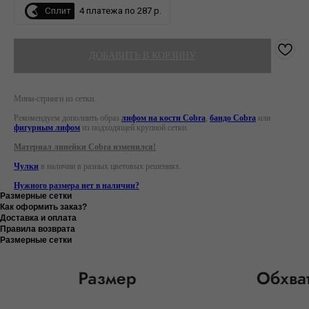
Сплит
4 платежа по 287 р.
ДОБАВИТЬ В КОРЗИНУ
Мини-стринги из сетки.
Рекомендуем дополнить образ
лифом на кости Cobra
,
бандо Cobra
или
фигурным лифом
из подходящей крупной сетки.
Материал линейки Cobra изменился!
Чулки
в наличии в разных цветовых решениях.
Нужного размера нет в наличии?
Размерные сетки
Как оформить заказ?
Доставка и оплата
Правила возврата
Размерные сетки