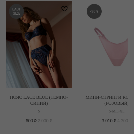
LAST
-30%
SIZE
ПОЯС LACE BLUE (ТЕМНО-
МИНИ-СТРИНГИ ROSE
СИНИЙ)
(РОЗОВЫЙ)
S
S-M/L-XL
600
₽
2 000
₽
3 010
₽
4 300
₽