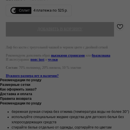
Сплит
4 платежа по 525 р.
ДОБАВИТЬ В КОРЗИНУ
Лиф без кости с треугольной чашкой в черном цвете с двойной сеткой
Рекомендуем дополнить образ
высокими стрингами
или
бразилиана
И аксессуарами:
пояс just
и
чулки
Состав:
70% полиамид, 20% вискоза, 10 % эластан
Нужного размера нет в наличии?
Рекомендации по уходу
Размерные сетки
Как оформить заказ?
Доставка и оплата
Правила возврата
Рекомендации по уходу
бережная ручная стирка без отжима (температура воды не более 30
°
)
используйте специальные жидкие средства для детского белья без
хлоросодержащих средств
стирайте белье отдельно от одежды, сортируйте по цветам