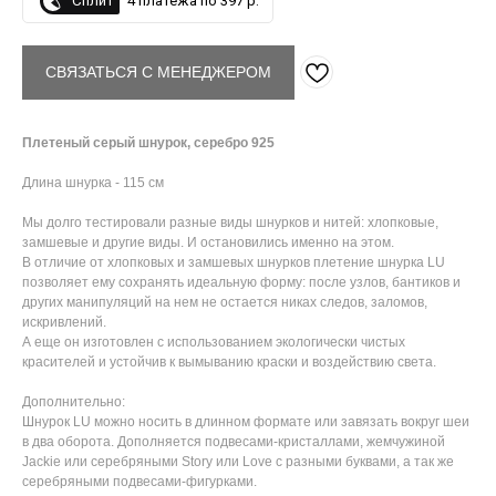
Сплит
4 платежа по 397 р.
СВЯЗАТЬСЯ С МЕНЕДЖЕРОМ
Плетеный серый шнурок, серебро 925
Длина шнурка - 115 см
Мы долго тестировали разные виды шнурков и нитей: хлопковые,
замшевые и другие виды. И остановились именно на этом.
В отличие от хлопковых и замшевых шнурков плетение шнурка LU
позволяет ему сохранять идеальную форму: после узлов, бантиков и
других манипуляций на нем не остается никах следов, заломов,
искривлений.
А еще он изготовлен с использованием экологически чистых
красителей и устойчив к вымыванию краски и воздействию света.
Дополнительно:
Шнурок LU можно носить в длинном формате или завязать вокруг шеи
в два оборота. Дополняется подвесами-кристаллами, жемчужиной
Jackie или серебряными Story или Love с разными буквами, а так же
серебряными подвесами-фигурками.