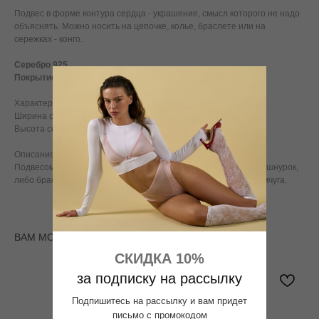
Подвес в форме контура сердца - украшение, смысл которого не надо
объяснять. Можно носить на цепочке, колье, браслете или на
сережках - конго.
Серебро 925
Покрытие - родий
Характеристики:
Ширина сердца - 1,2 см
Высота сердца - 1 см
Описание:
Подвесом Heart можно дополнить серьги-кольца, цепь, колье, шнурок,
либо браслет из серебряных бусин, натуральных камней, жемчуга.
ВАМ МОЖЕТ ПОНРАВИТЬСЯ
СКИДКА 10%
за подписку на рассылку
Подпишитесь на рассылку и вам придет
письмо с промокодом