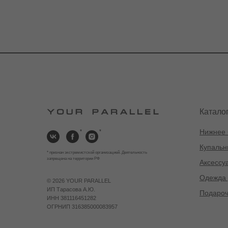
Катало
Нижнее 
*
*
Купальн
* признан экстремистской организацией. Деятельность
запрещена на территории РФ
Аксессу
Одежда 
©
2026 YOUR PARALLEL
ИП Тарасова А.Ю.
Подароч
ИНН 381116451282
ОГРНИП 316385000083957