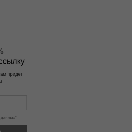
%
ассылку
вам придет
м
 данных
*