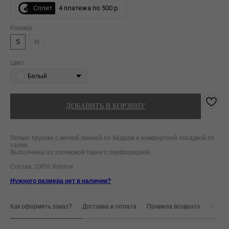
Сплит
4 платежа по 500 р.
Размер
S
M
Цвет
Белый
ДОБАВИТЬ В КОРЗИНУ
Лёгкие трусики с мягкой линией по бёдрам и комфортной посадкой по
талии.
Выполнены из хлопковой ткани с перфорацией.
Состав: 100% Хлопок
Нужного размера нет в наличии?
Как оформить заказ?
Доставка и оплата
Правила возврата
Реком